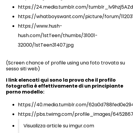
https://24.media.tumblr.com/tumblr_lv9hzj5AZd
https://whatboyswant.com/picture/forum/1120
https://www.hush-
hush.com/1stTeen/thumbs/31001-
32000/1stTeen31407.jpg
(Screen chance of profile using una foto trovata su
sesso siti web)
I link elencati qui sono la prova che il profilo
fotografia è effettivamente di un principiante
porno modello:
https://40.media.tumblr.com/62a0d788fed0e29
https://pbs.twimg.com/profile_images/645286
Visualizza article su imgur.com