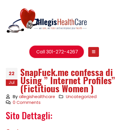
Call 301-272-4267
SnapFuck.me confessa di
22
Using ” Internet Profiles”
Jul
(Fictitious Women )
By
allegishealthcare
Uncategorized
0 Comments
Sito Dettagli: