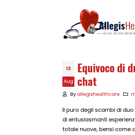
Equivoco di du
13
chat
Aug
By
allegishealthcare
m
Il puro degli scambi di duo
di entusiasmanti esperienz
totale nuove, bensi come a