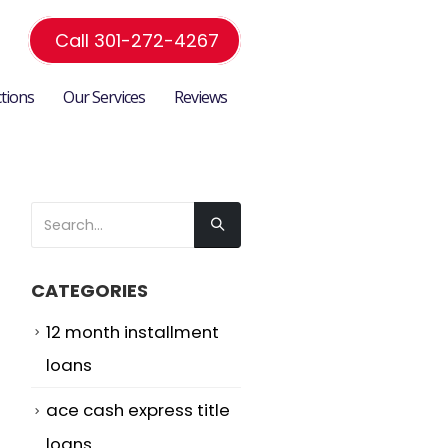
Call 301-272-4267
ctions
Our Services
Reviews
CATEGORIES
12 month installment
loans
ace cash express title
loans