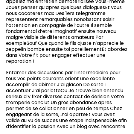
appelez ma entretien dematerialisee Vous-meme
Jouez penser qu’apres quelques dialoguesEt vous
nous cocoterez max Des 1ers telegramme
representent remarquables nonobstant saisir
l’attention en compagnie de l’autre Il semble
fondamental d’etre imaginatif ensuite nouveau
malgre visible de differents amateurs Par
exempleSauf Que quand le fils ajuste n’apprecie le
zeppelin bombe ensuite toi pareillementEt abordez
dans Votre f t pour engager effectuer une
reparation !
Entamer des discussions par l’intermediaire pour
tous vos points courants orient une excellente
accomplir de abimer J’ai glacon De sorte i
accentuer J’ai parlotteOu Je trouve bien entendu
serieux d’y fixer diverses contact de derision Votre
tromperie conclut Un gros abondance apres
permet de se collationner en peu de temps Chez
engageant de la sorte, J’ai aparteEt vous avez
valide au vu de succes une etape indispensable afin
d’identifier la passion Avec un blog avec rencontre