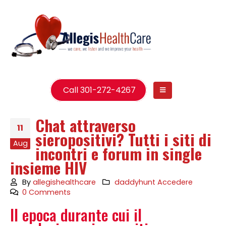
Call 301-272-4267
Chat attraverso
11
sieropositivi? Tutti i siti di
Aug
incontri e forum in single
insieme HIV
By
allegishealthcare
daddyhunt Accedere
0 Comments
Il epoca durante cui il