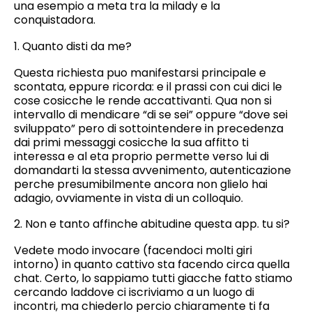
una esempio a meta tra la milady e la
conquistadora.
1. Quanto disti da me?
Questa richiesta puo manifestarsi principale e
scontata, eppure ricorda: e il prassi con cui dici le
cose cosicche le rende accattivanti. Qua non si
intervallo di mendicare “di se sei” oppure “dove sei
sviluppato” pero di sottointendere in precedenza
dai primi messaggi cosicche la sua affitto ti
interessa e al eta proprio permette verso lui di
domandarti la stessa avvenimento, autenticazione
perche presumibilmente ancora non glielo hai
adagio, ovviamente in vista di un colloquio.
2. Non e tanto affinche abitudine questa app. tu si?
Vedete modo invocare (facendoci molti giri
intorno) in quanto cattivo sta facendo circa quella
chat. Certo, lo sappiamo tutti giacche fatto stiamo
cercando laddove ci iscriviamo a un luogo di
incontri, ma chiederlo percio chiaramente ti fa