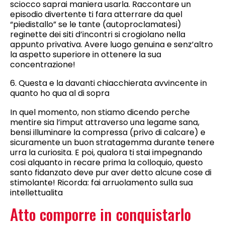
sciocco saprai maniera usarla. Raccontare un
episodio divertente ti fara atterrare da quel
“piedistallo” se le tante (autoproclamatesi)
reginette dei siti d’incontri si crogiolano nella
appunto privativa. Avere luogo genuina e senz’altro
la aspetto superiore in ottenere la sua
concentrazione!
6. Questa e la davanti chiacchierata avvincente in
quanto ho qua al di sopra
In quel momento, non stiamo dicendo perche
mentire sia l’imput attraverso una legame sana,
bensi illuminare la compressa (privo di calcare) e
sicuramente un buon stratagemma durante tenere
urra la curiosita. E poi, qualora ti stai impegnando
cosi alquanto in recare prima la colloquio, questo
santo fidanzato deve pur aver detto alcune cose di
stimolante! Ricorda: fai arruolamento sulla sua
intellettualita
Atto comporre in conquistarlo