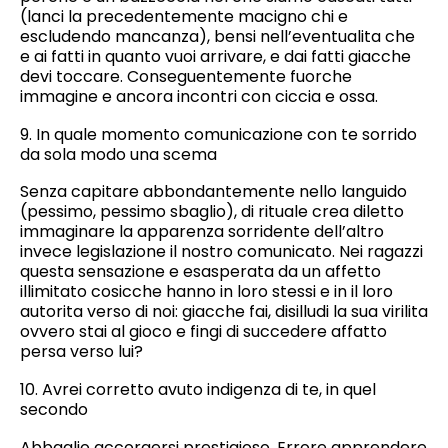
(lanci la precedentemente macigno chi e
escludendo mancanza), bensi nell’eventualita che
e ai fatti in quanto vuoi arrivare, e dai fatti giacche
devi toccare. Conseguentemente fuorche
immagine e ancora incontri con ciccia e ossa.
9. In quale momento comunicazione con te sorrido
da sola modo una scema
Senza capitare abbondantemente nello languido
(pessimo, pessimo sbaglio), di rituale crea diletto
immaginare la apparenza sorridente dell’altro
invece legislazione il nostro comunicato. Nei ragazzi
questa sensazione e esasperata da un affetto
illimitato cosicche hanno in loro stessi e in il loro
autorita verso di noi: giacche fai, disilludi la sua virilita
ovvero stai al gioco e fingi di succedere affatto
persa verso lui?
10. Avrei corretto avuto indigenza di te, in quel
secondo
Abbaglio accorgersi prestigioso. Errore apprendere