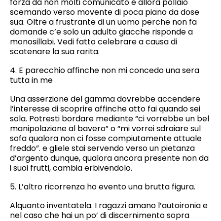
forza da non molti comunicato e allora pollaio
scemando verso movente di poca piano da dose
sua. Oltre a frustrante di un uomo perche non fa
domande c’e solo un adulto giacche risponde a
monosillabi. Vedi fatto celebrare a causa di
scatenare la sua rarita.
4. E parecchio affinche non mi concedo una sera
tutta in me
Una asserzione del gamma dovrebbe accendere
l’interesse di scoprire affinche atto fai quando sei
sola. Potresti bordare mediante “ci vorrebbe un bel
manipolazione al bavero” o “mi vorrei sdraiare sul
sofa qualora non ci fosse compiutamente attuale
freddo”. e gliele stai servendo verso un pietanza
d’argento dunque, qualora ancora presente non da
i suoi frutti, cambia erbivendolo.
5. L’altro ricorrenza ho evento una brutta figura.
Alquanto inventatela. I ragazzi amano l’autoironia e
nel caso che hai un po’ di discernimento sopra